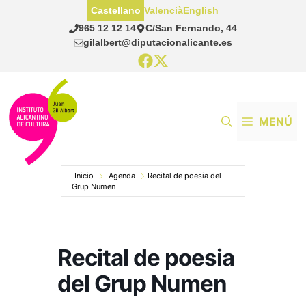
Saltar
Castellano
Valencià
English
al
965 12 12 14
C/San Fernando, 44
contenido
gilalbert@diputacionalicante.es
MENÚ
Inicio
Agenda
Recital de poesia del
Grup Numen
Recital de poesia
del Grup Numen