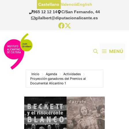
Saltar
Castellano
Valencià
English
al
965 12 12 14
C/San Fernando, 44
contenido
gilalbert@diputacionalicante.es
MENÚ
Inicio
Agenda
Actividades
Proyección ganadores del Premios al
Documental Alicantino 1