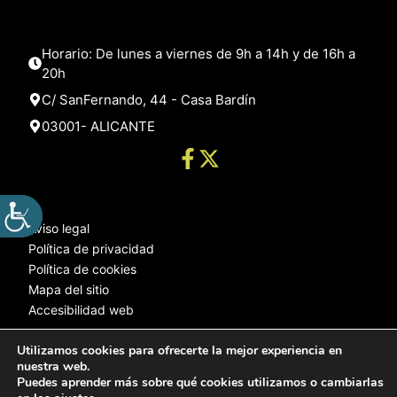
Horario: De lunes a viernes de 9h a 14h y de 16h a
20h
C/ SanFernando, 44 - Casa Bardín
03001- ALICANTE
Aviso legal
Política de privacidad
Política de cookies
Mapa del sitio
Accesibilidad web
Utilizamos cookies para ofrecerte la mejor experiencia en
nuestra web.
© 2025 Web desarrollada por el Servicio de Informática de Diputación
Puedes aprender más sobre qué cookies utilizamos o cambiarlas
de Alicante