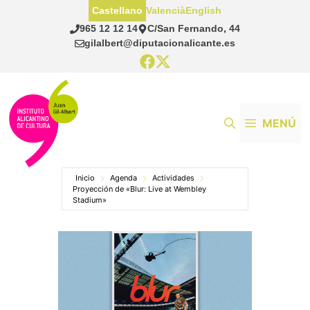
Saltar
Castellano
Valencià
English
al
965 12 12 14
C/San Fernando, 44
contenido
gilalbert@diputacionalicante.es
MENÚ
Inicio
Agenda
Actividades
Proyección de «Blur: Live at Wembley
Stadium»