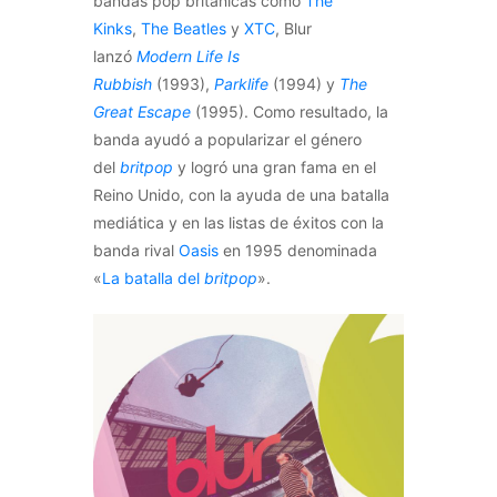
bandas pop británicas como
The
Kinks
,
The Beatles
y
XTC
, Blur
lanzó
Modern Life Is
Rubbish
(1993),
Parklife
(1994) y
The
Great Escape
(1995). Como resultado, la
banda ayudó a popularizar el género
del
britpop
y logró una gran fama en el
Reino Unido, con la ayuda de una batalla
mediática y en las listas de éxitos con la
banda rival
Oasis
en 1995 denominada
«
La batalla del
britpop
».