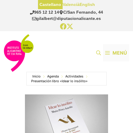
Saltar
Castellano
Valencià
English
al
965 12 12 14
C/San Fernando, 44
contenido
gilalbert@diputacionalicante.es
MENÚ
Inicio
Agenda
Actividades
Presentación libro «Idear lo insólito»