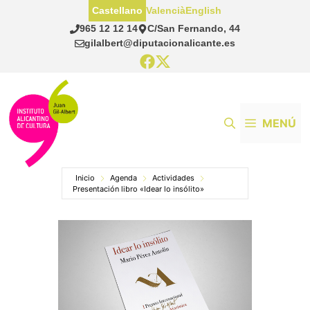
Saltar
Castellano
Valencià
English
al
965 12 12 14
C/San Fernando, 44
contenido
gilalbert@diputacionalicante.es
MENÚ
Inicio
Agenda
Actividades
Presentación libro «Idear lo insólito»