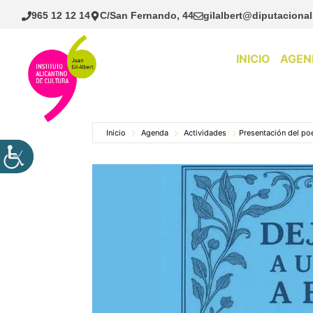
Saltar
965 12 12 14
C/San Fernando, 44
gilalbert@diputacional
al
contenido
INICIO
AGEN
Inicio
Agenda
Actividades
Presentación del po