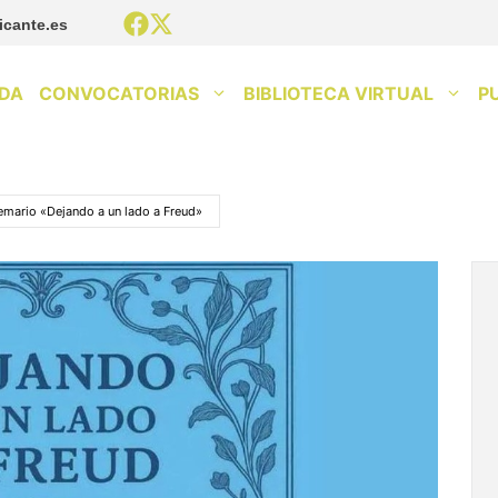
icante.es
DA
CONVOCATORIAS
BIBLIOTECA VIRTUAL
P
emario «Dejando a un lado a Freud»