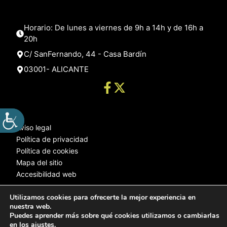
Horario: De lunes a viernes de 9h a 14h y de 16h a
20h
C/ SanFernando, 44 - Casa Bardín
03001- ALICANTE
Aviso legal
Política de privacidad
Política de cookies
Mapa del sitio
Accesibilidad web
Utilizamos cookies para ofrecerte la mejor experiencia en
nuestra web.
© 2025 Web desarrollada por el Servicio de Informática de Diputación
Puedes aprender más sobre qué cookies utilizamos o cambiarlas
de Alicante
en los
ajustes
.