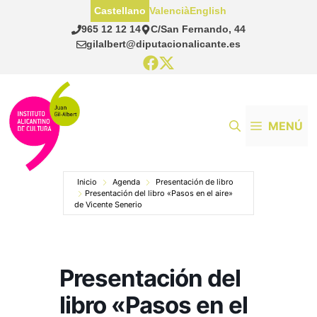
Saltar
Castellano
Valencià
English
al
965 12 12 14
C/San Fernando, 44
contenido
gilalbert@diputacionalicante.es
MENÚ
Inicio
Agenda
Presentación de libro
Presentación del libro «Pasos en el aire»
de Vicente Senerio
Presentación del
libro «Pasos en el