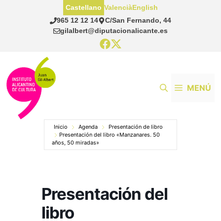
Saltar
Castellano
Valencià
English
al
965 12 12 14
C/San Fernando, 44
contenido
gilalbert@diputacionalicante.es
MENÚ
Inicio
Agenda
Presentación de libro
Presentación del libro «Manzanares. 50
años, 50 miradas»
Presentación del
libro