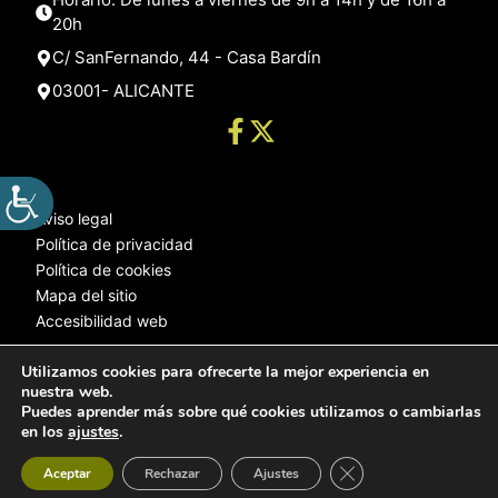
20h
C/ SanFernando, 44 - Casa Bardín
03001- ALICANTE
Aviso legal
Política de privacidad
Política de cookies
Mapa del sitio
Accesibilidad web
Utilizamos cookies para ofrecerte la mejor experiencia en
nuestra web.
© 2025 Web desarrollada por el Servicio de Informática de Diputación
Puedes aprender más sobre qué cookies utilizamos o cambiarlas
de Alicante
en los
ajustes
.
Cerrar el banner de 
Aceptar
Rechazar
Ajustes