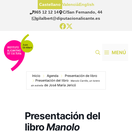
Saltar
Castellano
Valencià
English
al
965 12 12 14
C/San Fernando, 44
contenido
gilalbert@diputacionalicante.es
MENÚ
Inicio
Agenda
Presentación de libro
Presentación del libro
Manolo Carrillo, un torero
de José María Jericó
sin estrella
Presentación del
libro
Manolo