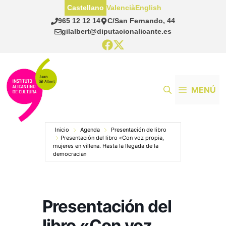
Saltar
Castellano
Valencià
English
al
965 12 12 14
C/San Fernando, 44
contenido
gilalbert@diputacionalicante.es
MENÚ
Inicio
Agenda
Presentación de libro
Presentación del libro «Con voz propia,
mujeres en villena. Hasta la llegada de la
democracia»
Presentación del
libro «Con voz