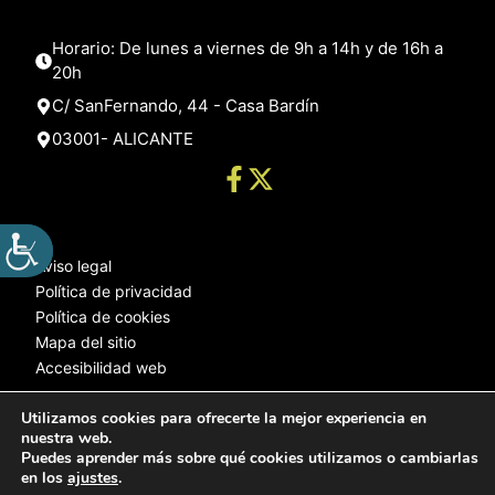
Horario: De lunes a viernes de 9h a 14h y de 16h a
20h
C/ SanFernando, 44 - Casa Bardín
03001- ALICANTE
Aviso legal
Política de privacidad
Política de cookies
Mapa del sitio
Accesibilidad web
Utilizamos cookies para ofrecerte la mejor experiencia en
nuestra web.
© 2025 Web desarrollada por el Servicio de Informática de Diputación
Puedes aprender más sobre qué cookies utilizamos o cambiarlas
de Alicante
en los
ajustes
.