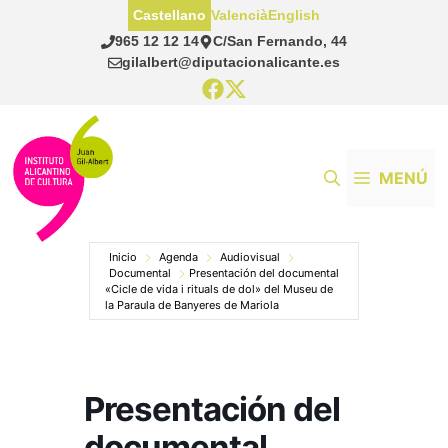
Saltar
Castellano
Valencià
English
al
965 12 12 14
C/San Fernando, 44
contenido
gilalbert@diputacionalicante.es
MENÚ
Inicio
Agenda
Audiovisual
Documental
Presentación del documental
«Cicle de vida i rituals de dol» del Museu de
la Paraula de Banyeres de Mariola
Presentación del
documental