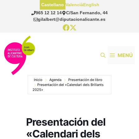
Saltar
Castellano
Valencià
English
al
965 12 12 14
C/San Fernando, 44
contenido
gilalbert@diputacionalicante.es
MENÚ
Inicio
Agenda
Presentación de libro
Presentación del «Calendari dels Brillants
2025»
Presentación del
«Calendari dels