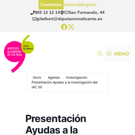
Saltar
Castellano
Valencià
English
al
965 12 12 14
C/San Fernando, 44
contenido
gilalbert@diputacionalicante.es
MENÚ
Inicio
Agenda
Investigación
Presentación Ayudas a la Investigación del
IAC (II)
Presentación
Ayudas a la