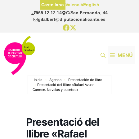
Saltar
Castellano
Valencià
English
al
965 12 12 14
C/San Fernando, 44
contenido
gilalbert@diputacionalicante.es
MENÚ
Inicio
Agenda
Presentación de libro
Presentació del llibre «Rafael Azuar
Carmen. Novelas y cuentos»
Presentació del
llibre «Rafael