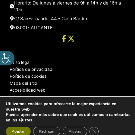
Horario: De lunes a viernes de 9h a 14h y de 16h a
20h
C/ SanFernando, 44 - Casa Bardín
03001- ALICANTE
Aviso legal
Política de privacidad
Política de cookies
Mapa del sitio
Accesibilidad web
Utilizamos cookies para ofrecerte la mejor experiencia en
nuestra web.
© 2025 Web desarrollada por el Servicio de Informática de Diputación
Puedes aprender más sobre qué cookies utilizamos o cambiarlas
de Alicante
en los
ajustes
.
Cerrar el banner de 
Aceptar
Rechazar
Ajustes