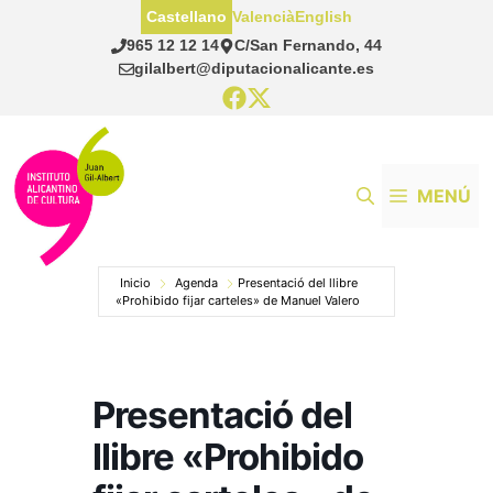
Saltar
Castellano
Valencià
English
al
965 12 12 14
C/San Fernando, 44
contenido
gilalbert@diputacionalicante.es
MENÚ
Inicio
Agenda
Presentació del llibre
«Prohibido fijar carteles» de Manuel Valero
Presentació del
llibre «Prohibido