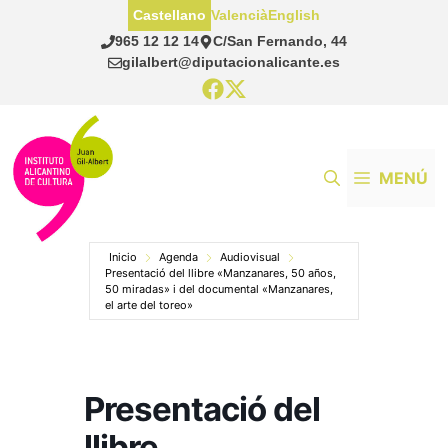
Saltar
Castellano
Valencià
English
al
965 12 12 14
C/San Fernando, 44
contenido
gilalbert@diputacionalicante.es
MENÚ
Inicio
Agenda
Audiovisual
Presentació del llibre «Manzanares, 50 años,
50 miradas» i del documental «Manzanares,
el arte del toreo»
Presentació del
llibre