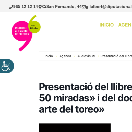
Saltar
965 12 12 14
C/San Fernando, 44
gilalbert@diputacional
al
contenido
INICIO
AGEN
Inicio
Agenda
Audiovisual
Presentació del llib
Presentació del llib
50 miradas» i del d
arte del toreo»