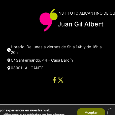
INSTITUTO ALICANTINO DE C
Juan Gil Albert
Horario: De lunes a viernes de 9h a 14h y de 16h a
20h
C/ SanFernando, 44 - Casa Bardín
03001- ALICANTE
jor experiencia en nuestra web.
de Alicante
Aceptar
 utilizamos o cambiarlas en los
ajustes
.