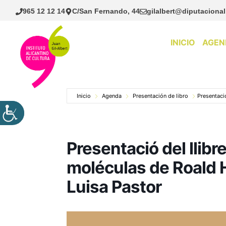
Saltar
965 12 12 14
C/San Fernando, 44
gilalbert@diputacional
al
contenido
INICIO
AGEN
Inicio
Agenda
Presentación de libro
Presentaci
Presentació del llib
moléculas de Roald 
Luisa Pastor