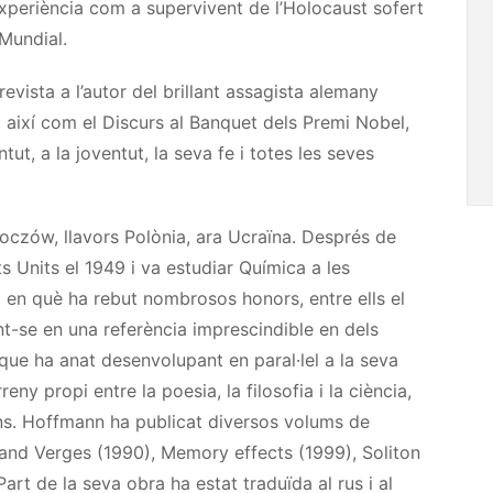
a experiència com a supervivent de l’Holocaust sofert
Mundial.
evista a l’autor del brillant assagista alemany
, així com el Discurs al Banquet dels Premi Nobel,
tut, a la joventut, la seva fe i totes les seves
zów, llavors Polònia, ara Ucraïna. Després de
ts Units el 1949 i va estudiar Química a les
 en què ha rebut nombrosos honors, entre ells el
t-se en una referència imprescindible en dels
, que ha anat desenvolupant en paral·lel a la seva
reny propi entre la poesia, la filosofia i la ciència,
ns. Hoffmann ha publicat diversos volums de
and Verges (1990), Memory effects (1999), Soliton
rt de la seva obra ha estat traduïda al rus i al