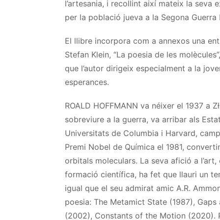
l’artesania, i recollint així mateix la sev
per la població jueva a la Segona Guerra 
El llibre incorpora com a annexos una entr
Stefan Klein, “La poesia de les molècules”
que l’autor dirigeix especialment a la joven
esperances.
ROALD HOFFMANN va néixer el 1937 a Złoc
sobreviure a la guerra, va arribar als Esta
Universitats de Columbia i Harvard, camp
Premi Nobel de Química el 1981, convertin
orbitals moleculars. La seva afició a l’art
formació científica, ha fet que llauri un ter
igual que el seu admirat amic A.R. Ammo
poesia: The Metamict State (1987), Gaps 
(2002), Constants of the Motion (2020). Pa