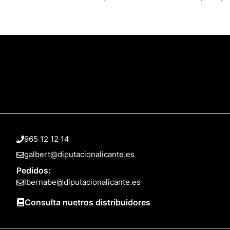
965 12 12 14
galbert@diputacionalicante.es
Pedidos:
lbernabe@diputacionalicante.es
Consulta nuetros distribuidores