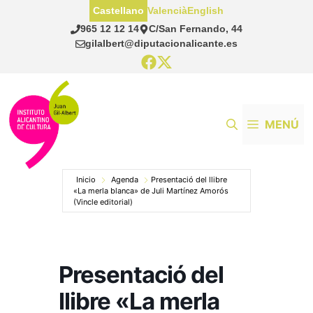
Saltar
Castellano
Valencià
English
al
965 12 12 14
C/San Fernando, 44
contenido
gilalbert@diputacionalicante.es
MENÚ
Inicio
Agenda
Presentació del llibre
«La merla blanca» de Juli Martínez Amorós
(Vincle editorial)
Presentació del
llibre «La merla