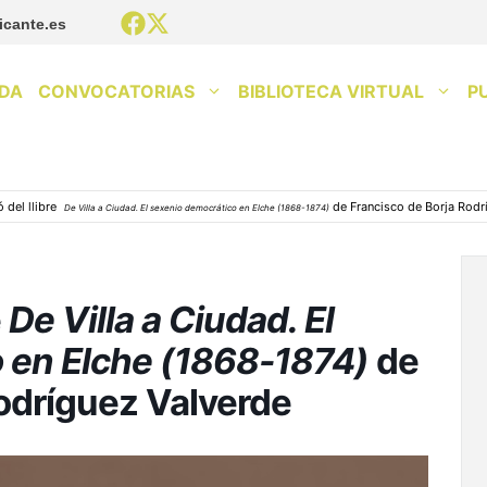
icante.es
DA
CONVOCATORIAS
BIBLIOTECA VIRTUAL
P
 del llibre
de Francisco de Borja Rodr
De Villa a Ciudad. El sexenio democrático en Elche (1868-1874)
e
De Villa a Ciudad. El
 en Elche (1868-1874)
de
odríguez Valverde