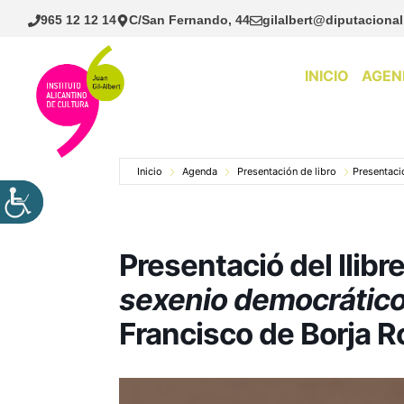
Saltar
965 12 12 14
C/San Fernando, 44
gilalbert@diputacional
al
contenido
INICIO
AGEN
Inicio
Agenda
Presentación de libro
Presentació
Presentació del llibr
sexenio democrático
Francisco de Borja R