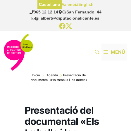
Saltar
Castellano
Valencià
English
al
965 12 12 14
C/San Fernando, 44
contenido
gilalbert@diputacionalicante.es
MENÚ
Inicio
Agenda
Presentació del
documental «Els treballs i les dones»
Presentació del
documental «Els