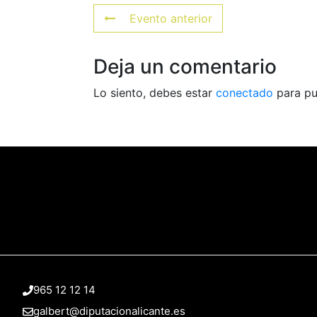
Evento anterior
Deja un comentario
Lo siento, debes estar
conectado
para pu
965 12 12 14
galbert@diputacionalicante.es