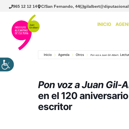
Saltar
965 12 12 14
C/San Fernando, 44
gilalbert@diputacional
al
contenido
INICIO
AGEN
Inicio
Agenda
Otros
. Lectu
Pon voz a Juan Gil-Albert
Pon voz a Juan Gil-A
en el 120 aniversario
escritor