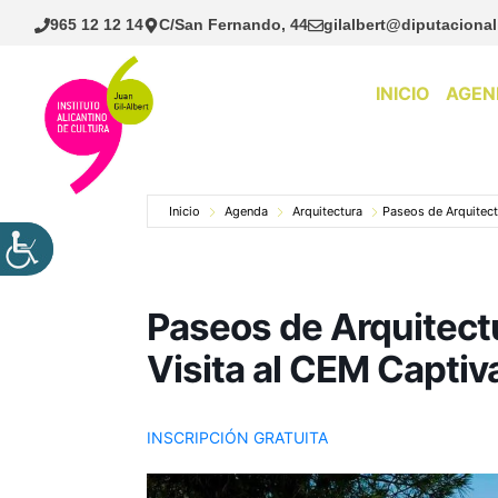
Saltar
965 12 12 14
C/San Fernando, 44
gilalbert@diputacional
al
contenido
INICIO
AGEN
Inicio
Agenda
Arquitectura
Paseos de Arquitect
Paseos de Arquitec
Visita al CEM Captiv
INSCRIPCIÓN GRATUITA