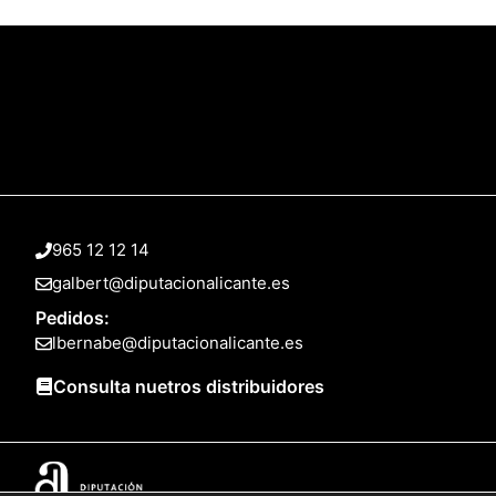
965 12 12 14
galbert@diputacionalicante.es
Pedidos:
lbernabe@diputacionalicante.es
Consulta nuetros distribuidores