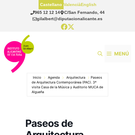
Saltar
Castellano
Valencià
English
al
965 12 12 14
C/San Fernando, 44
contenido
gilalbert@diputacionalicante.es
MENÚ
Inicio
Agenda
Arquitectura
Paseos
de Arquitectura Contemporánea (PAC). 3ª
visita Casa de la Música y Auditorio MUCA de
Algueña
Paseos de
Arquitectura