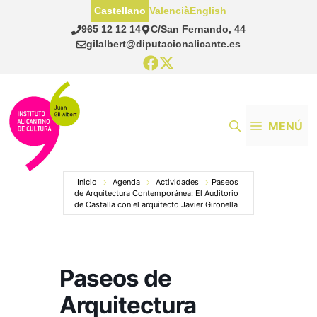
Saltar
Castellano
Valencià
English
al
965 12 12 14
C/San Fernando, 44
contenido
gilalbert@diputacionalicante.es
MENÚ
Inicio
Agenda
Actividades
Paseos
de Arquitectura Contemporánea: El Auditorio
de Castalla con el arquitecto Javier Gironella
Paseos de
Arquitectura