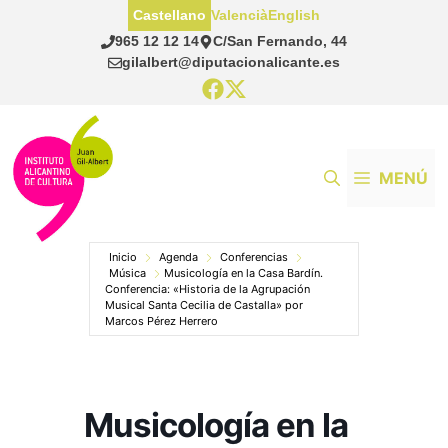
Saltar
Castellano
Valencià
English
al
965 12 12 14
C/San Fernando, 44
contenido
gilalbert@diputacionalicante.es
MENÚ
Inicio
Agenda
Conferencias
Música
Musicología en la Casa Bardín.
Conferencia: «Historia de la Agrupación
Musical Santa Cecilia de Castalla» por
Marcos Pérez Herrero
Musicología en la