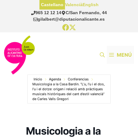
Saltar
Castellano
Valencià
English
al
965 12 12 14
C/San Fernando, 44
contenido
gilalbert@diputacionalicante.es
MENÚ
Inicio
Agenda
Conferencias
Musicologia a la Casa Bardin. “L’u, l’u i el dos,
l’u i el dotze: origen i relació amb pràctiques
musicals històriques del cant d’estil valencià”
de Carles Valls Gregori
Musicologia a la