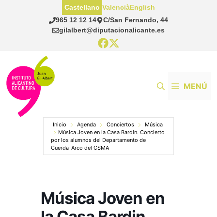
Saltar
Castellano
Valencià
English
al
965 12 12 14
C/San Fernando, 44
contenido
gilalbert@diputacionalicante.es
MENÚ
Inicio
Agenda
Conciertos
Música
Música Joven en la Casa Bardin. Concierto
por los alumnos del Departamento de
Cuerda-Arco del CSMA
Música Joven en
la Casa Bardin.