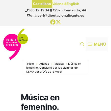
Saltar
Castellano
Valencià
English
al
965 12 12 14
C/San Fernando, 44
contenido
gilalbert@diputacionalicante.es
MENÚ
Inicio
Agenda
Música
Música en
femenino. Concierto por los alumnos del
CSMA por el Día de la Mujer
Música en
femenino.