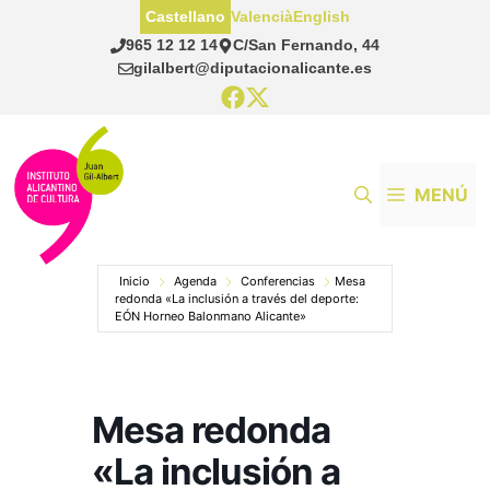
Saltar
Castellano
Valencià
English
al
965 12 12 14
C/San Fernando, 44
contenido
gilalbert@diputacionalicante.es
MENÚ
Inicio
Agenda
Conferencias
Mesa
redonda «La inclusión a través del deporte:
EÓN Horneo Balonmano Alicante»
Mesa redonda
«La inclusión a