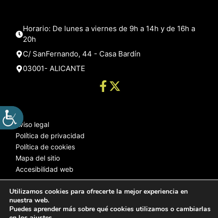
Horario: De lunes a viernes de 9h a 14h y de 16h a
20h
C/ SanFernando, 44 - Casa Bardín
03001- ALICANTE
Aviso legal
Política de privacidad
Política de cookies
Mapa del sitio
Accesibilidad web
Utilizamos cookies para ofrecerte la mejor experiencia en
nuestra web.
© 2025 Web desarrollada por el Servicio de Informática de Diputación
Puedes aprender más sobre qué cookies utilizamos o cambiarlas
de Alicante
en los
ajustes
.