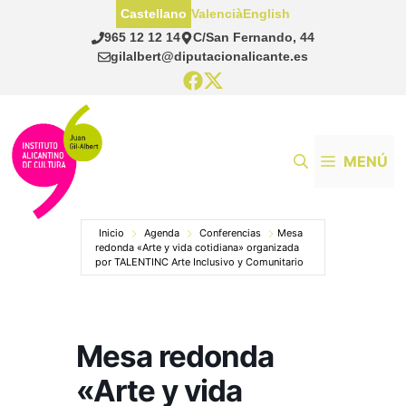
Saltar
Castellano
Valencià
English
al
965 12 12 14
C/San Fernando, 44
contenido
gilalbert@diputacionalicante.es
MENÚ
Inicio
Agenda
Conferencias
Mesa
redonda «Arte y vida cotidiana» organizada
por TALENTINC Arte Inclusivo y Comunitario
Mesa redonda
«Arte y vida