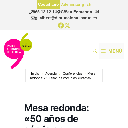
Saltar
Castellano
Valencià
English
al
965 12 12 14
C/San Fernando, 44
contenido
gilalbert@diputacionalicante.es
MENÚ
Inicio
Agenda
Conferencias
Mesa
redonda: «50 años de cómic en Alicante»
Mesa redonda:
«50 años de