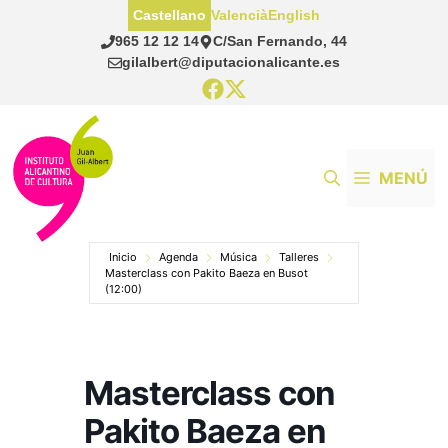
Saltar
Castellano
Valencià
English
al
965 12 12 14
C/San Fernando, 44
contenido
gilalbert@diputacionalicante.es
MENÚ
Inicio
Agenda
Música
Talleres
Masterclass con Pakito Baeza en Busot
(12:00)
Masterclass con
Pakito Baeza en