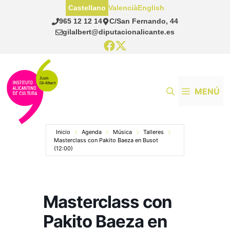
Saltar
Castellano
Valencià
English
al
965 12 12 14
C/San Fernando, 44
contenido
gilalbert@diputacionalicante.es
MENÚ
Inicio
Agenda
Música
Talleres
Masterclass con Pakito Baeza en Busot
(12:00)
Masterclass con
Pakito Baeza en