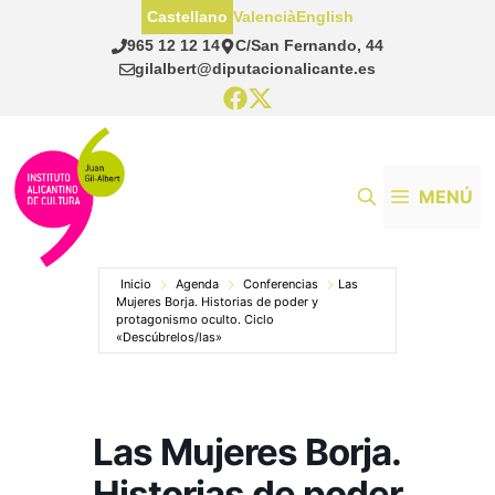
Saltar
Castellano
Valencià
English
al
965 12 12 14
C/San Fernando, 44
contenido
gilalbert@diputacionalicante.es
MENÚ
Inicio
Agenda
Conferencias
Las
Mujeres Borja. Historias de poder y
protagonismo oculto. Ciclo
«Descúbrelos/las»
Las Mujeres Borja.
Historias de poder