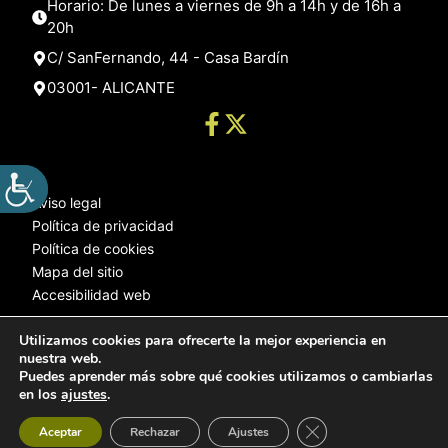
Horario: De lunes a viernes de 9h a 14h y de 16h a
20h
C/ SanFernando, 44 - Casa Bardín
03001- ALICANTE
Aviso legal
Política de privacidad
Política de cookies
Mapa del sitio
Accesibilidad web
Utilizamos cookies para ofrecerte la mejor experiencia en
nuestra web.
© 2025 Web desarrollada por el Servicio de Informática de Diputación
Puedes aprender más sobre qué cookies utilizamos o cambiarlas
de Alicante
en los
ajustes
.
Cerrar el banner de 
Aceptar
Rechazar
Ajustes