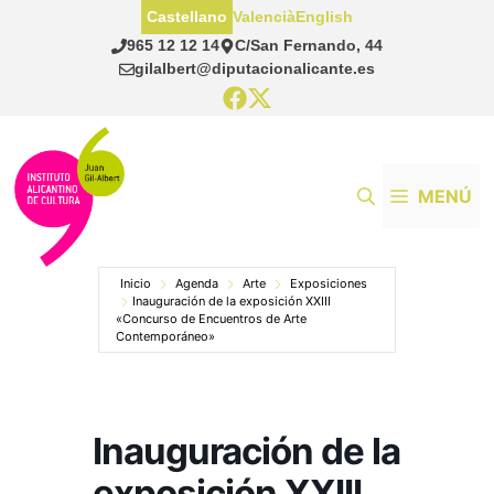
Saltar
Castellano
Valencià
English
al
965 12 12 14
C/San Fernando, 44
contenido
gilalbert@diputacionalicante.es
MENÚ
Inicio
Agenda
Arte
Exposiciones
Inauguración de la exposición XXIII
«Concurso de Encuentros de Arte
Contemporáneo»
Inauguración de la
exposición XXIII