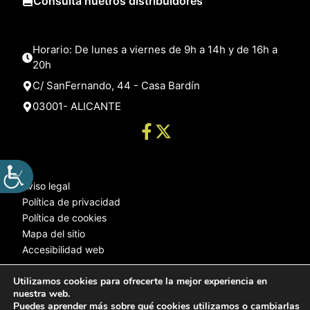
Consulta nuetros distribuidores
Horario: De lunes a viernes de 9h a 14h y de 16h a
20h
C/ SanFernando, 44 - Casa Bardín
03001- ALICANTE
Aviso legal
Política de privacidad
Política de cookies
Mapa del sitio
Accesibilidad web
Utilizamos cookies para ofrecerte la mejor experiencia en
nuestra web.
© 2025 Web desarrollada por el Servicio de Informática de Diputación
Puedes aprender más sobre qué cookies utilizamos o cambiarlas