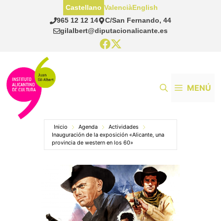
Saltar
Castellano
Valencià
English
al
965 12 12 14
C/San Fernando, 44
contenido
gilalbert@diputacionalicante.es
MENÚ
Inicio
Agenda
Actividades
Inauguración de la exposición «Alicante, una
provincia de western en los 60»