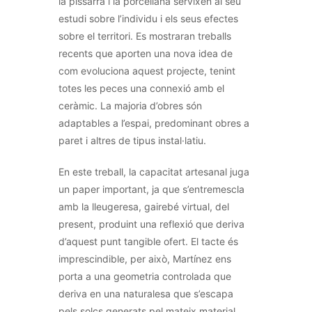
la pissarra i la porcellana servixen al seu
estudi sobre l’individu i els seus efectes
sobre el territori. Es mostraran treballs
recents que aporten una nova idea de
com evoluciona
aquest
projecte, tenint
totes les peces una connexió amb el
ceràmic. La majoria d’obres són
adaptables a l’espai, predominant obres a
paret i altres de tipus
instal·latiu
.
En este treball, la capacitat artesanal juga
un paper important, ja que s’entremescla
amb la lleugeresa, gairebé virtual, del
present, produint una reflexió que deriva
d’
aquest
punt tangible
ofert
. El tacte és
imprescindible, per això, Martínez ens
porta a una geometria controlada que
deriva en una naturalesa que s’escapa
pels solcs generats pel mateix material.