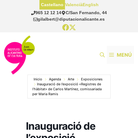
Saltar
Castellano
Valencià
English
al
965 12 12 14
C/San Fernando, 44
contenido
gilalbert@diputacionalicante.es
MENÚ
Inicio
Agenda
Arte
Exposiciones
Inauguració de l’exposició «Registres de
l’hàbitat» de Carlos Martínez, comissariada
per Maria Ramis
Inauguració de
l’exposició