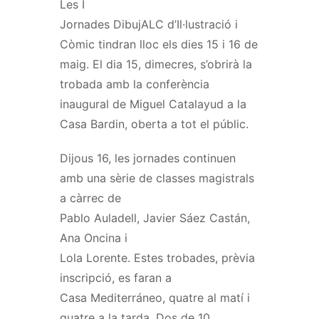
Les I
Jornades
DibujALC
d’Il·lustració i
Còmic tindran lloc els dies 15 i 16 de
maig. El dia 15, dimecres, s’obrirà la
trobada amb la conferència
inaugural de
Miguel
Catalayud
a la
Casa
Bardin
, oberta a tot el públic.
Dijous 16, les jornades continuen
amb una sèrie de classes magistrals
a càrrec de
Pablo
Auladell
,
Javier
Sáez
Castán
,
Ana
Oncina
i
Lola
Lorente
. Estes trobades, prèvia
inscripció, es faran a
Casa
Mediterráneo
, quatre al matí i
quatre a la tarda. Dos de 10