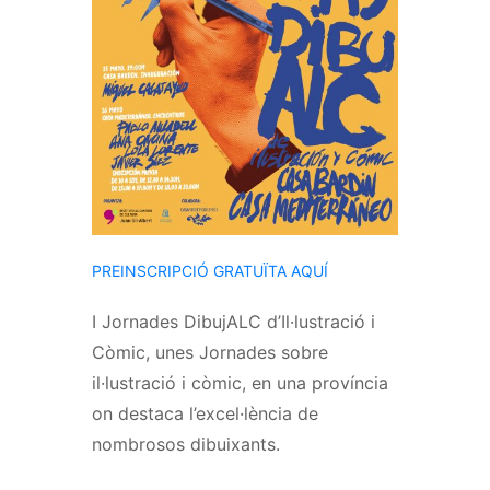
PREINSCRIPCIÓ GRATUÏTA AQUÍ
I Jornades
DibujALC
d’Il·lustració i
Còmic, unes Jornades sobre
il·lustració i còmic, en una província
on destaca l’excel·lència de
nombrosos dibuixants.