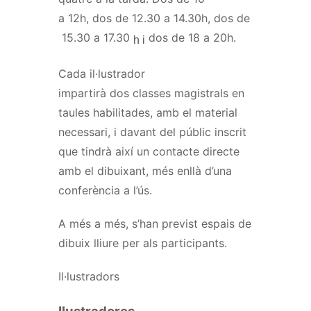
a
12h
, dos de
12.30
a
14.30h
, dos de
15.30
a
17.30
dos de 18 a
20h
.
h i
Cada il·lustrador
impartirà dos classes magistrals en
taules habilitades, amb el material
necessari, i davant del públic inscrit
que tindrà així un contacte directe
amb el dibuixant, més enllà d’una
conferència a l’ús.
A més a més, s’han previst espais de
dibuix lliure per als participants.
Il·lustradors