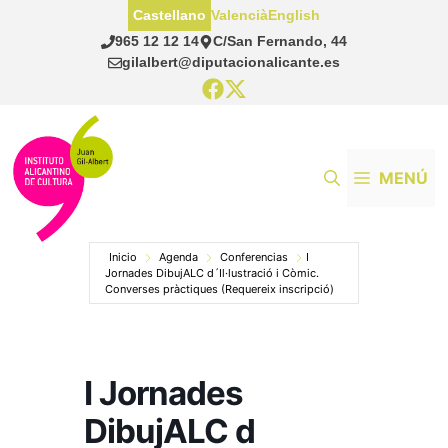
Saltar
Castellano
Valencià
English
al
965 12 12 14
C/San Fernando, 44
contenido
gilalbert@diputacionalicante.es
MENÚ
Inicio
Agenda
Conferencias
I
Jornades DibujALC d´Il·lustració i Còmic.
Converses pràctiques (Requereix inscripció)
I Jornades
DibujALC d