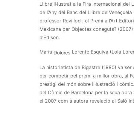
Llibre Il·lustrat a la Fira Internacional del 
de l’Any del Banc del Llibre de Veneçuela
professor
Revillod ;
el Premi a l’Art Editor
Mexicana per Objectes coneguts? (2007) 
d’Edison.
María
Lorente
Esquiva (Lola
Lore
Dolores
La
historietista
de Bigastre (1980) va ser
per competir pel premi a millor obra, al F
prestigi del món sobre il·lustració i còmic
del Còmic de Barcelona per la seua obra
el 2007 com a autora revelació al Saló In