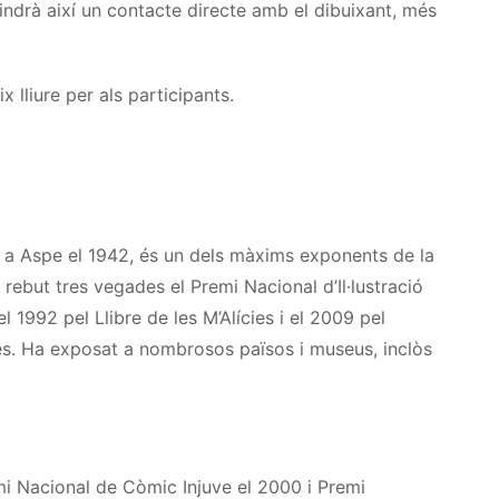
 tindrà així un contacte directe amb el dibuixant, més
 lliure per als participants.
t a
Aspe
el 1942, és un dels màxims exponents de la
ebut tres vegades el Premi Nacional d’Il·lustració
 el 1992 pel Llibre de
les M’
Alícies i el 2009 pel
res. Ha exposat a nombrosos països i museus, inclòs
emi Nacional de Còmic
Injuve
el 2000 i Premi