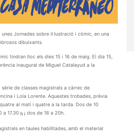
, unes Jornades sobre il·lustració i còmic, en una
mbrosos dibuixants.
òmic tindran lloc els dies 15 i 16 de maig. El dia 15,
erència inaugural de
Miguel
Catalayud
a la
 sèrie de classes magistrals a càrrec de
ncina
i Lola
Lorente
.
Aquestes
trobades, prèvia
 quatre al matí i quatre a la tarda. Dos de 10
0
a
17.30
dos de 18 a
20h
.
h i
gistrals en taules habilitades, amb el material