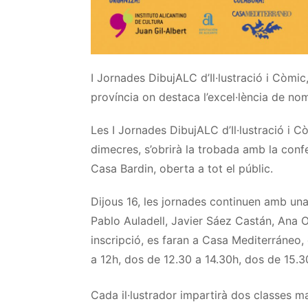
I Jornades
DibujALC
d’Il·lustració i Còmic
província on destaca l’excel·lència de no
Les I Jornades
DibujALC
d’Il·lustració i C
dimecres, s’obrirà la trobada amb la conf
Casa
Bardin
, oberta a tot el públic.
Dijous 16, les jornades continuen amb una
Pablo
Auladell
,
Javier
Sáez
Castán
,
Ana
O
inscripció, es faran a Casa
Mediterráneo
,
a
12h
, dos de
12.30
a
14.30h
, dos de
15.3
Cada il·lustrador impartirà dos classes ma