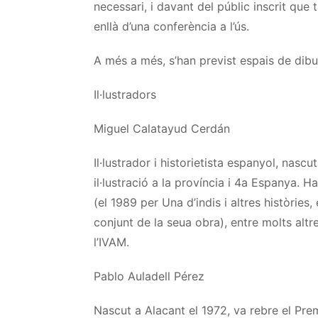
necessari, i davant del públic inscrit que
enllà d’una conferència a l’ús.
A més a més, s’han previst espais de dibuix
Il·lustradors
Miguel
Calatayud
Cerdán
Il·lustrador i
historietista
espanyol, nascu
il·lustració a la província
i 4a
Espanya. Ha r
(el 1989 per Una d’indis i altres històries,
conjunt de la seua obra), entre molts alt
l’IVAM.
Pablo
Auladell
Pérez
Nascut a Alacant el 1972, va rebre el Pr