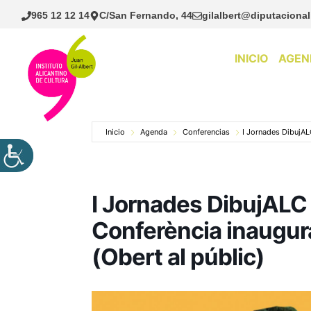
Saltar
965 12 12 14
C/San Fernando, 44
gilalbert@diputacional
al
contenido
INICIO
AGEN
Inicio
Agenda
Conferencias
I Jornades DibujALC
I Jornades DibujALC d
Conferència inaugur
(Obert al públic)