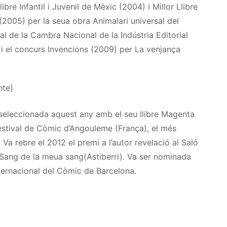
Llibre Infantil i Juvenil de Mèxic (2004) i Millor Llibre
 (2005) per la seua obra
Animalari
universal del
ial de la Cambra Nacional de la Indústria Editorial
i el concurs Invencions (2009) per La venjança
nte
)
 seleccionada
aquest
any amb el seu llibre Magenta
estival de Còmic d’
Angouleme
(França), el més
. Va rebre el 2012 el premi a l’autor revelació al Saló
 Sang de la meua
sang(Astiberri
). Va ser nominada
ternacional del Còmic de Barcelona. ​