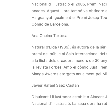
Nacional d’Il·lustració el 2005, Premi Nac
onades.
Aquest
llibre també va obtindre e
Ha guanyat igualment el Premi Josep
Tou
Còmic de Barcelona.
Ana
Oncina
Tortosa
Natural d’Elda (1989), és autora de la sèr
premi del públic al Saló Internacional del
a la llista dels creadors menors de 30 a
la revista Forbes. Amb el còmic Just
Frie
Manga
Awards
atorgats anualment pel Min
Javier
Rafael Sáez
Castán
Dibuixant i il·lustrador establit a Alacant
J
Nacional d’Il·lustració. La seua obra ha r