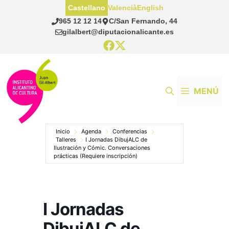
Saltar
Castellano
Valencià
English
al
965 12 12 14
C/San Fernando, 44
contenido
gilalbert@diputacionalicante.es
MENÚ
Inicio
Agenda
Conferencias
Talleres
I Jornadas DibujALC de
Ilustración y Cómic. Conversaciones
prácticas (Requiere inscripción)
I Jornadas
DibujALC de