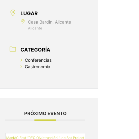
LUGAR
Casa Bardin, Alicante
Alicante
CATEGORÍA
Conferencias
Gastronomía
PRÓXIMO EVENTO
ManIAC Fest:“REC.ON(strucción)”, de Bot Project