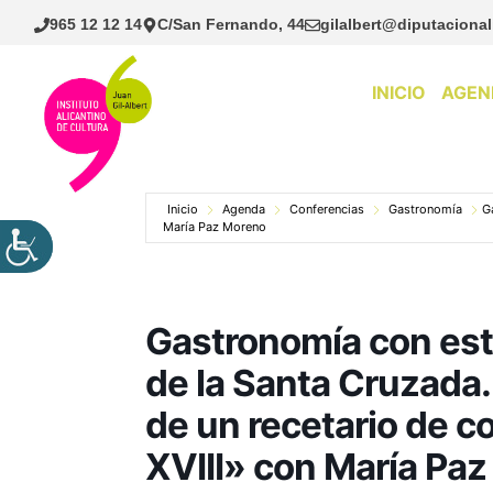
Saltar
965 12 12 14
C/San Fernando, 44
gilalbert@diputacional
al
contenido
INICIO
AGEN
Inicio
Agenda
Conferencias
Gastronomía
G
María Paz Moreno
Gastronomía con estr
de la Santa Cruzada.
de un recetario de co
XVIII» con María Pa