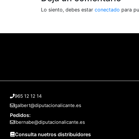
Lo siento, debes estar
conectado
para pu
965 12 12 14
galbert@diputacionalicante.es
Pedidos:
lbernabe@diputacionalicante.es
Consulta nuetros distribuidores