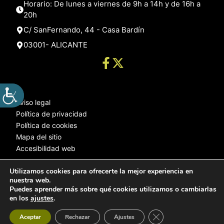
Horario: De lunes a viernes de 9h a 14h y de 16h a
20h
C/ SanFernando, 44 - Casa Bardín
03001- ALICANTE
Aviso legal
Política de privacidad
Política de cookies
Mapa del sitio
Accesibilidad web
Utilizamos cookies para ofrecerte la mejor experiencia en
nuestra web.
© 2025 Web desarrollada por el Servicio de Informática de Diputación
Puedes aprender más sobre qué cookies utilizamos o cambiarlas
de Alicante
en los
ajustes
.
Cerrar el banner de 
Aceptar
Rechazar
Ajustes