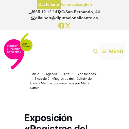
Saltar
Castellano
Valencià
English
al
965 12 12 14
C/San Fernando, 44
contenido
gilalbert@diputacionalicante.es
MENÚ
Inicio
Agenda
Arte
Exposiciones
Exposición «Registros del hábitat» de
Carlos Martínez, comisariada por María
Ramis
Exposición
«Registros del