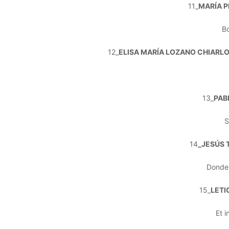
11_
MARÍA P
B
12_
ELISA MARÍA LOZANO CHIARLO
13_
PAB
S
14
_JESÚS 
Donde 
15_
LETI
Et 