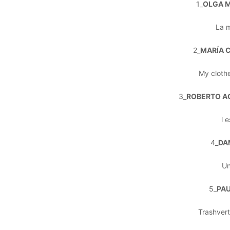
1_
OLGA M
La 
2_
MARÍA 
My cloth
3_
ROBERTO A
l 
4_
DA
Un
5_
PAU
Trashvert