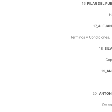
16_
PILAR DEL P
H
17_
ALEJAN
Términos y Condiciones. 
18_
SIL
Cop
19_
AN
20_
ANTON
De con