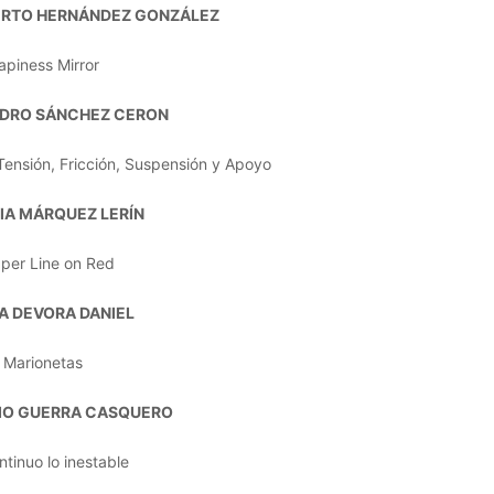
UERTO HERNÁNDEZ GONZÁLEZ
apiness Mirror
DRO SÁNCHEZ CERON
Tensión, Fricción, Suspensión y Apoyo
VIA MÁRQUEZ LERÍN
per Line on Red
A DEVORA DANIEL
Marionetas
IO GUERRA CASQUERO
tinuo lo inestable