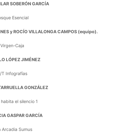
ILAR SOBERÓN GARCÍA
osque Esencial
NES y ROCÍO VILLALONGA CAMPOS (equipo).
Virgen-Caja
LO LÓPEZ JIMÉNEZ
/T Infografías
TARRUELLA GONZÁLEZ
habita el silencio 1
CIA GASPAR GARCÍA
in Arcadia Sumus