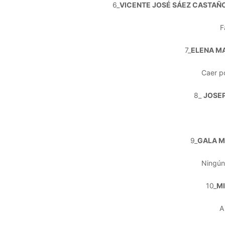
6_
VICENTE JOSÉ SÁEZ CASTAÑO
F
7_
ELENA M
Caer po
8_
JOSE
9_
GALA M
Ningún
10_
MI
A