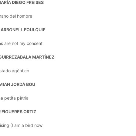
ARÍA DIEGO FREISES
mano del hombre
CARBONELL FOULQUIE
es are not my consent
GUIRREZABALA MARTÍNEZ
estado agéntico
MIAN JORDÁ BOU
a petita pàtria
 FIGUERES ORTIZ
ising (I am a bird now