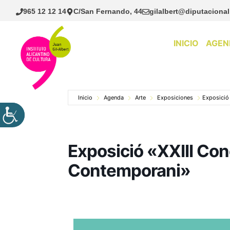
Saltar
965 12 12 14
C/San Fernando, 44
gilalbert@diputacional
al
contenido
INICIO
AGEN
Inicio
Agenda
Arte
Exposiciones
Exposició
Exposició «XXIII Con
Contemporani»