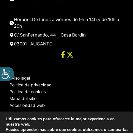
Horario: De lunes a viernes de 9h a 14h y de 16h a
20h
C/ SanFernando, 44 - Casa Bardín
03001- ALICANTE
Aviso legal
Política de privacidad
Política de cookies
Mapa del sitio
Accesibilidad web
Utilizamos cookies para ofrecerte la mejor experiencia en
nuestra web.
© 2025 Web desarrollada por el Servicio de Informática de Diputación
Puedes aprender más sobre qué cookies utilizamos o cambiarlas