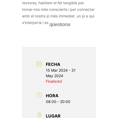
textures, habitem el fet tangible per
tornar-nos més conscients i per connectar
amb el nostre jo més immediat, un jo a qui
s’interpel·la i es
.
qüestiona
FECHA
15 Mar 2024
- 31
May 2024
Finalizdo!
HORA
08:00 - 20:00
LUGAR