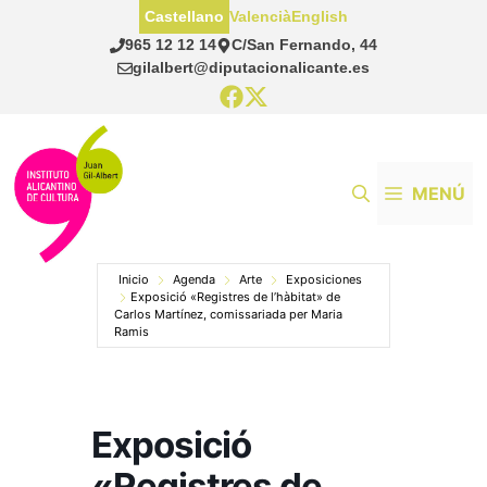
Saltar
Castellano
Valencià
English
al
965 12 12 14
C/San Fernando, 44
contenido
gilalbert@diputacionalicante.es
MENÚ
Inicio
Agenda
Arte
Exposiciones
Exposició «Registres de l’hàbitat» de
Carlos Martínez, comissariada per Maria
Ramis
Exposició
«Registres de