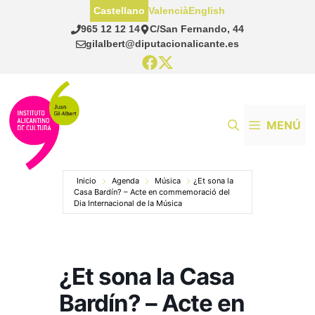
Saltar
Castellano
Valencià
English
al
965 12 12 14
C/San Fernando, 44
contenido
gilalbert@diputacionalicante.es
MENÚ
Inicio
Agenda
Música
¿Et sona la
Casa Bardín? – Acte en commemoració del
Dia Internacional de la Música
¿Et sona la Casa
Bardín? – Acte en