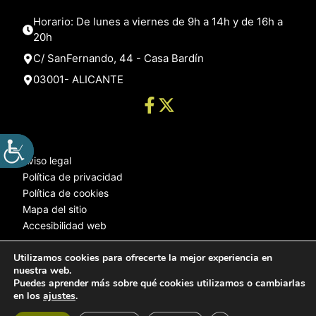
Horario: De lunes a viernes de 9h a 14h y de 16h a
20h
C/ SanFernando, 44 - Casa Bardín
03001- ALICANTE
Aviso legal
Política de privacidad
Política de cookies
Mapa del sitio
Accesibilidad web
Utilizamos cookies para ofrecerte la mejor experiencia en
nuestra web.
© 2025 Web desarrollada por el Servicio de Informática de Diputación
Puedes aprender más sobre qué cookies utilizamos o cambiarlas
de Alicante
en los
ajustes
.