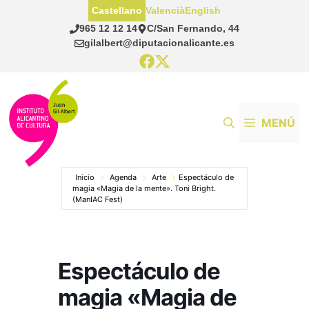
Saltar
Castellano
Valencià
English
al
965 12 12 14
C/San Fernando, 44
contenido
gilalbert@diputacionalicante.es
MENÚ
Inicio
Agenda
Arte
Espectáculo de
magia «Magia de la mente». Toni Bright.
(ManIAC Fest)
Espectáculo de
magia «Magia de