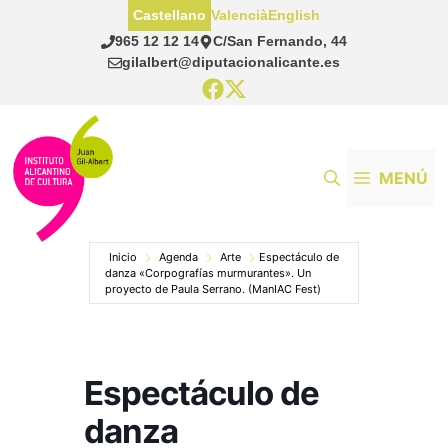
Saltar
Castellano
Valencià
English
al
965 12 12 14
C/San Fernando, 44
contenido
gilalbert@diputacionalicante.es
MENÚ
Inicio
Agenda
Arte
Espectáculo de
danza «Corpografías murmurantes». Un
proyecto de Paula Serrano. (ManIAC Fest)
Espectáculo de
danza