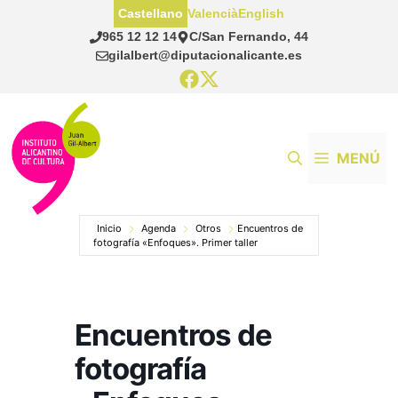
Saltar
Castellano
Valencià
English
al
965 12 12 14
C/San Fernando, 44
contenido
gilalbert@diputacionalicante.es
MENÚ
Inicio
Agenda
Otros
Encuentros de
fotografía «Enfoques». Primer taller
Encuentros de
fotografía