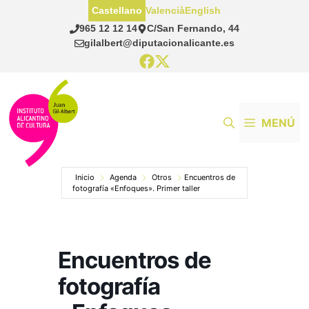
Saltar
Castellano
Valencià
English
al
965 12 12 14
C/San Fernando, 44
contenido
gilalbert@diputacionalicante.es
MENÚ
Inicio
Agenda
Otros
Encuentros de
fotografía «Enfoques». Primer taller
Encuentros de
fotografía